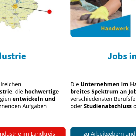
dustrie
Jobs i
hlreichen
Die
Unternehmen im H
strie
, die
hochwertige
breites Spektrum an J
ogien
entwickeln und
verschiedensten Berufsfe
nnenden Aufgaben
oder
Studienabschluss
d
ndustrie im Landkreis
zu Arbeitgebern un