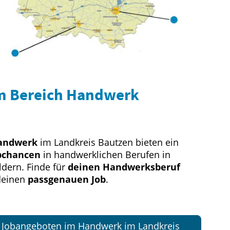
m Bereich Handwerk
andwerk
im Landkreis Bautzen bieten ein
obchancen
in handwerklichen Berufen in
ldern. Finde für
deinen Handwerksberuf
einen
passgenauen Job
.
d Jobangeboten im Handwerk im Landkreis