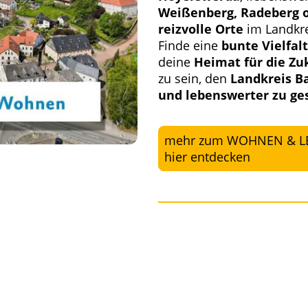
Weißenberg, Radeberg 
reizvolle Orte
im Landkre
Finde eine
bunte Vielfal
deine
Heimat für die Zu
zu sein, den
Landkreis B
und lebenswerter zu ges
mehr zum WOHNEN & LEB
hier entdecken