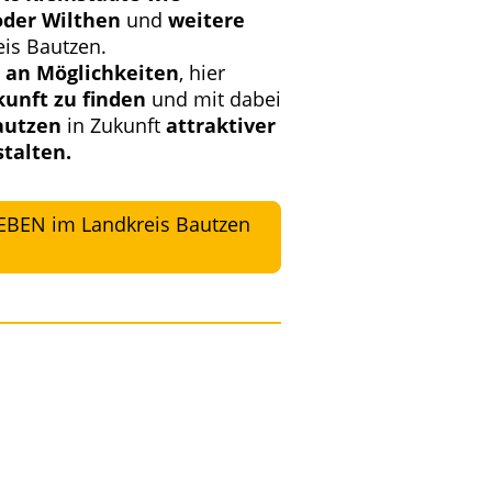
oder Wilthen
und
weitere
is Bautzen.
t an Möglichkeiten
, hier
kunft zu finden
und mit dabei
autzen
in Zukunft
attraktiver
talten.
EN im Landkreis Bautzen