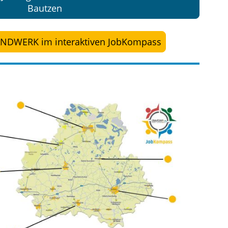
Bautzen
ANDWERK im interaktiven JobKompass