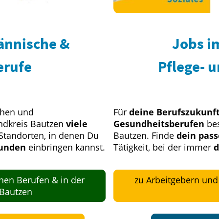
ännische &
Jobs i
erufe
Pflege- 
chen und
Für
deine Berufszukunft
ndkreis Bautzen
viele
Gesundheitsberufen
bes
Standorten, in denen Du
Bautzen. Finde
dein pas
Kunden
einbringen kannst.
Tätigkeit, bei der immer
d
hen Berufen & in der
zu Arbeitgebern und 
 Bautzen