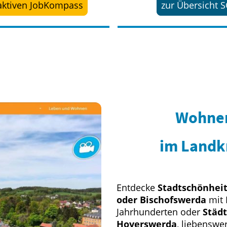
aktiven JobKompass
zur Übersicht 
Wohne
im Landk
Entdecke
Stadtschönhei
oder Bischofswerda
mit 
Jahrhunderten oder
Städ
Hoyerswerda
, liebenswe